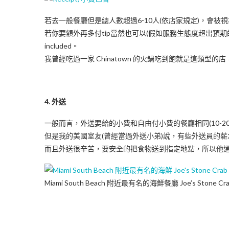
若去一般餐廳但是總人數超過6-10人(依店家規定)，會被視為小
若你要額外再多付tip當然也可以(假如服務生態度超出預期的好
included。
我曾經吃過一家 Chinatown 的火鍋吃到飽就是這類型
4. 外送
一般而言，外送要給的小費和自由付小費的餐廳相同(10-20
但是我的美國室友(曾經當過外送小弟)說，有些外送員的
而且外送很辛苦，要安全的把食物送到指定地點，所以他通
Miami South Beach 附近最有名的海鮮餐廳 Joe’s Stone Crab