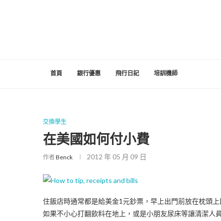
首頁
銀行優惠
飛行日記
培訓機師
交換學生
在美國如何付小費
2012 年 05 月 09 日
作者
Benck
住飯店時通常都是給美金1元鈔票，早上出門前放在枕頭上
如果不小心打翻飲料在地上，或是小朋友尿床等讓清潔人