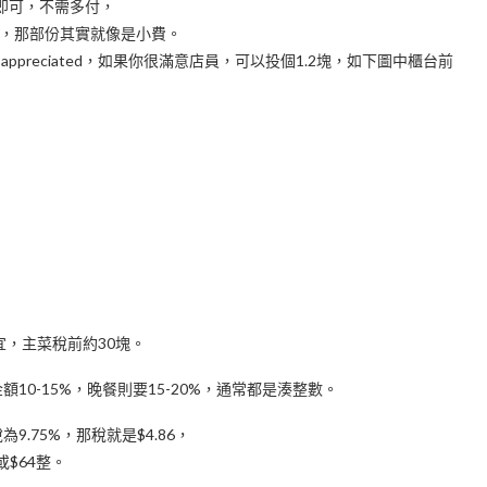
額即可，不需多付，
nge，那部份其實就像是小費。
appreciated，如果你很滿意店員，可以投個1.2塊，如下圖中櫃台前
不便宜，主菜稅前約30塊。
0-15%，晚餐則要15-20%，通常都是湊整數。
9.75%，那稅就是$4.86，
3或$64整。