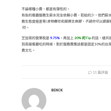
不論哪種小費，都是有彈性的。
有些的餐廳服務生薪水完全依賴小費，若給的少，他們薪水
務生態度極差等
(食物難吃和服務生無關，不過你可以跟服
可)
。
芝加哥的營業稅是
9.75%
，再加上
20% 的Tip
的話，總共
到高級餐廳吃的時候，對於服務費應該都是固定10%的台
費文化。
11 篇評論
BENCK