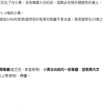
當天忘了付小費，且有繼續入住的話，請務必在隔天禮貌性的補上。
1~2塊的小費。
是給10%的車資(通常搭計程車的距離不會太遠，車資通常在20塊之
類餐廳
(星巴克、麥當勞等)、
小費自由給的一般餐廳
、
服務費內含
以上聚會時)、
外送
。