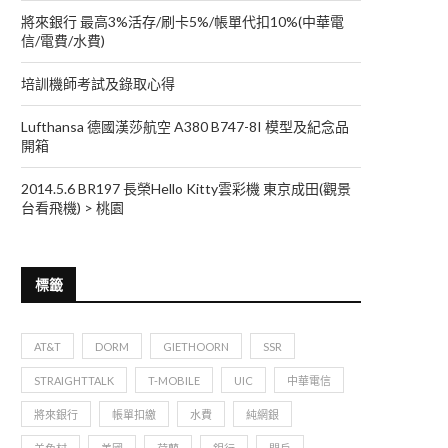
將來銀行 最高3%活存/刷卡5%/帳單代扣10%(中華電
信/電費/水費)
培訓機師考試及錄取心得
Lufthansa 德國漢莎航空 A380 B747-8I 模型及紀念品
開箱
2014.5.6 BR197 長榮Hello Kitty雲彩機 東京成田(觀景
台看飛機) > 桃園
標籤
AT&T
DORM
GIETHOORN
SSR
STRAIGHTTALK
T-MOBILE
UIC
中華電信
將來銀行
帳單扣繳
水費
純網銀