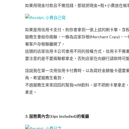
如果用現金付款且不需找錢，那就把現金+稅+小費放在帳
如果是用信用卡支付，則你會拿到一張上述的刷卡單，含稅的A
服務生會給你兩聯，一聯為店家存根(Merchant Copy)，一
著客戶存根聯離開了。
這類的店家信用卡公司會用不同的授權方式，信用卡不需重刷
要注意的是不要兩聯都拿走，否則店家在向銀行請款時可
話說我在第一次用信用卡付費時，以為寫好金額後卡還要重
角，希望服務生看到，
不過服務生來來回回的幫我refill飲料，卻不把刷卡單拿走，
拿走。
3. 服務費內含(tips included)的餐廳