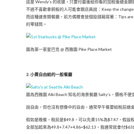
這是 Wendy’s 的收據，只要付最後給你看的加稅後總金
不過不喜歡拿銅板的人可能會跟店員說：Keep the cha
而這種速食類餐廳，前方偶爾會放個投錢箱寫著：Tips are 
的零錢筒。
圖為第一家星巴克 @ 西雅圖 Pike Place Market
2. 小費自由給的一般餐廳
圖為西雅圖 Alki Beach 知名的海景餐廳 Salty’s，價格
說自由，但也沒有想像中的自由，通常早午餐要給稅前總金額1
假如是晚餐，稅前是$49.8，可以先乘15%為$7.47，假設稅為
全部加起來為49.8+7.47+4.86=$62.13，我通常就會付$6