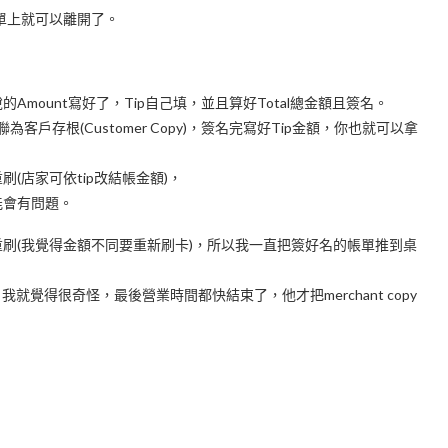
單上就可以離開了。
mount寫好了，Tip自己填，並且算好Total總金額且簽名。
聯為客戶存根(Customer Copy)，簽名完寫好Tip金額，你也就可以拿
(店家可依tip改結帳金額)，
能會有問題。
刷(我覺得金額不同要重新刷卡)，所以我一直把簽好名的帳單推到桌
我就覺得很奇怪，最後營業時間都快結束了，他才把merchant copy