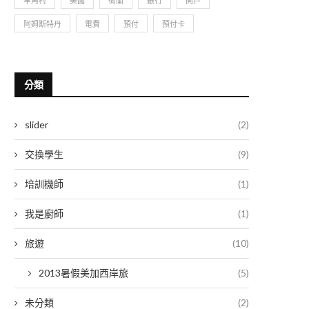
羊角村
美國
荷蘭
銀行
開戶
阿姆斯特丹
電費
預付
預付卡
分類
slider
(2)
交換學生
(9)
培訓機師
(1)
我是廚師
(1)
旅遊
(10)
2013暑假美加西岸旅
(5)
未分類
(2)