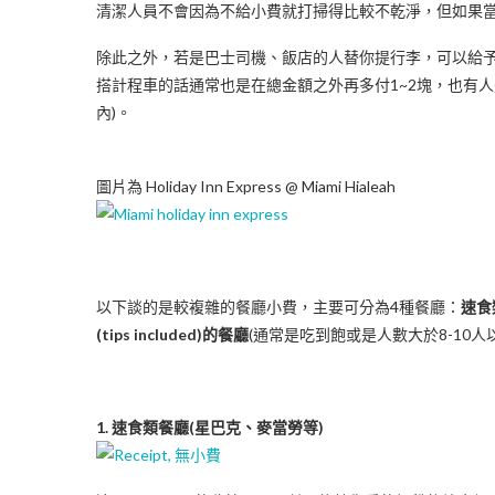
清潔人員不會因為不給小費就打掃得比較不乾淨，但如果
除此之外，若是巴士司機、飯店的人替你提行李，可以給予
搭計程車的話通常也是在總金額之外再多付1~2塊，也有人
內)。
圖片為 Holiday Inn Express @ Miami Hialeah
以下談的是較複雜的餐廳小費，主要可分為4種餐廳：
速食
(tips included)的餐廳
(通常是吃到飽或是人數大於8-10人
1. 速食類餐廳(星巴克、麥當勞等)