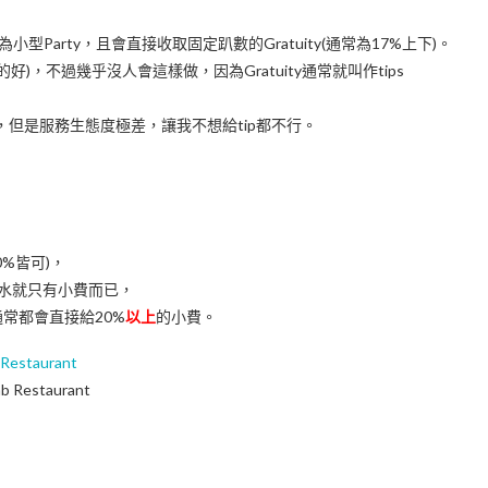
型Party，且會直接收取固定趴數的Gratuity(通常為17%上下)。
)，不過幾乎沒人會這樣做，因為Gratuity通常就叫作tips
的店，但是服務生態度極差，讓我不想給tip都不行。
%皆可)，
薪水就只有小費而已，
常都會直接給20%
以上
的小費。
 Restaurant